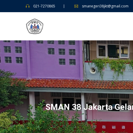
021-7270865
smanegeri38jkt@gmail.com
SMAN 38 Jakarta Gelar